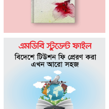
১৭ দিন থেকে নিখোঁজ রয়েছে কলেজ শিক্ষার্থী
অয়ন
পদ্মায় ডুবে যাওয়া বাসের চালকের পরিচয়
জানা গেছে
ঈদ আনন্দে ঘুরতে গিয়ে লা*শ হয়ে ফিরলেন
তারা
ছড়াকার তোরাব আল হাবীব-এর শ্বশুরের
ইন্তেকাল
সিলেট মহানগর ছাত্রদলের সভাপতির
আলোচনায় আবুল হোসেন