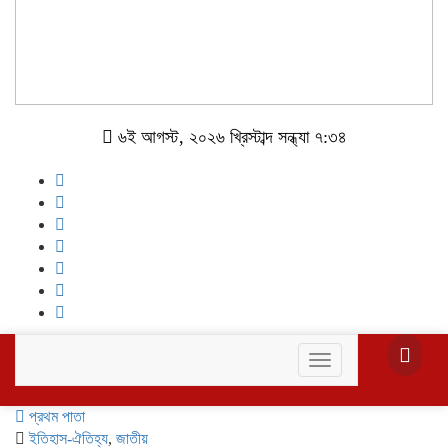
৬ই আগস্ট, ২০২৬ খ্রিস্টাব্দ সন্ধ্যা ৭:৩৪
Toggle
navigation
প্রথম পাতা
ইতিহাস-ঐতিহ্য
,
জাতীয়