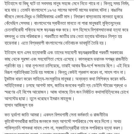
ইতিহাসে যা কিছু ঘটে তা সবসময় মানুষ সহজে মেনে নিতে পারে না। কিন্তু সময় নির্মম,
বয়ে যায়। তেমনি বাংলাদেশে ১৯৭৫ সালের আগস্ট মাসের ভয়াবহ ঘটনা। বাঙালির
জীবনে বেদনা-বিধুর ও বিভীষিকাময় একটি মাস। নিদারুণ বাস্তবতায় মানবতা ডুকরে
কেঁদেছিল সেসময়। বাংলাদেশের স্বাধীনতা মানতে না পারা মানুষরাই মুক্তিযুদ্ধের
চেতনাবিরোধী শক্তির সঙ্গে ষড়যন্ত্র শুরু করে। ফল হিসেবে বিশ্বাসঘাতকরা হত্যা করে
বঙ্গবন্ধু ও তার পরিবারকে। পরবর্তীতে জাতীয় চার নেতা হত্যার ঘটনায়ও লিপ্ত হয়
হায়েনারা। এতে বিশ্বব্যাপী বাংলাদেশের নেতিবাচক ভাবমূর্তি তৈরি হয়।
ইতিহাস বলে এসব হত্যাকারী এবং তাদের সহযোগী ষড়যন্ত্রকারীরা পরবর্তী সরকারের
কাছ থেকে সুরক্ষা এবং সহযোগিতা পেয়ে এসেছে। কালক্রমে ভয়ানক সশস্ত্র রাজনীতি
প্রতিষ্ঠা হয়। যারা নৃশংসতা চালিয়েছে, তারাই আবার বীর-দর্পে ক্ষমতায় ছিল। এই নিয়ে
বিরূপ প্রতিক্রিয়া তৈরি হয় সমাজে। কিন্তু কেউই প্রকাশ করেন না, সাহস পান না।
টুকটাক ধারণ করেন সাহিত্য-সংস্কৃতির মানুষরা। অব্যক্ত কথা লিপিবদ্ধ করেন কবি-
সাহিত্যিকরা। চলছে আগস্ট মাস, জাতির জনকের প্রতি দ্য ডেইলি স্টারের শ্রদ্ধা ও
স্মরণের এই বিশেষ আয়োজন। আজ থাকছে তিন জন নির্বাচিত কথাসাহিত্যিকের চোখে
আগস্টের ছায়া। তুলে ধরেছেন ইমরান মাহফুজ।
হাসান আজিজুল হক
কত দুর্ভাগা জাতি আমরা। একদল বিপথগামী সেনা কর্মকর্তা ও রাজনীতির
কূটকৌশলধারীরা জাতির জনককে মধ্য আগস্টে সপরিবারে শেষ করে দিলো। অথচ
পাকিস্তানি শাসকরা সাহস পেল না, স্বজাতিদ্রোহীরা তাকে সপরিবারে হত্যা করল।