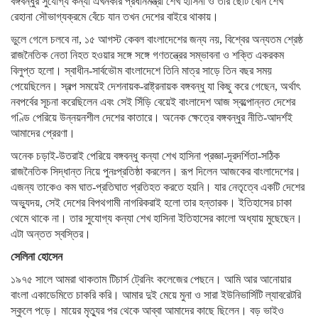
বঙ্গবন্ধুর সুযোগ্য কন্যা এখনকার প্রধানমন্ত্রী শেখ হাসিনা ও তার ছোট বোন শেখ
রেহানা সৌভাগ্যক্রমে বেঁচে যান তখন দেশের বাইরে থাকায়।
ভুলে গেলে চলবে না, ১৫ আগস্ট কেবল বাংলাদেশের জন্য নয়, বিশ্বের অন্যতম শ্রেষ্ঠ
রাজনৈতিক নেতা নিহত হওয়ার সঙ্গে সঙ্গে গণতন্ত্রের সম্ভাবনা ও শক্তি একরকম
বিলুপ্ত হলো। স্বাধীন-সার্বভৌম বাংলাদেশে তিনি মাত্র সাড়ে তিন বছর সময়
পেয়েছিলেন। স্বল্প সময়েই দেশনায়ক-রাষ্ট্রনায়ক বঙ্গবন্ধু যা কিছু করে গেছেন, অর্থাৎ
নবপর্বের সূচনা করেছিলেন এবং সেই সিঁড়ি বেয়েই বাংলাদেশ আজ স্বল্পোন্নত দেশের
গণ্ডি পেরিয়ে উন্নয়নশীল দেশের কাতারে। অনেক ক্ষেত্রে বঙ্গবন্ধুর নীতি-আদর্শই
আমাদের প্রেরণা।
অনেক চড়াই-উতরাই পেরিয়ে বঙ্গবন্ধু কন্যা শেখ হাসিনা প্রজ্ঞা-দূরদর্শিতা-সঠিক
রাজনৈতিক সিদ্ধান্ত নিয়ে পুনঃপ্রতিষ্ঠা করলেন। রূপ দিলেন আজকের বাংলাদেশের।
এজন্য তাকেও কম ঘাত-প্রতিঘাত প্রতিহত করতে হয়নি। যার নেতৃত্বে একটি দেশের
অভ্যুদয়, সেই দেশের বিপথগামী নাগরিকরাই হলো তার হন্তারক। ইতিহাসের চাকা
থেমে থাকে না। তার সুযোগ্য কন্যা শেখ হাসিনা ইতিহাসের কালো অধ্যায় মুছেছেন।
এটা অন্তত স্বস্তির।
সেলিনা হোসেন
১৯৭৫ সালে আমরা থাকতাম টিচার্স ট্রেনিং কলেজের পেছনে। আমি আর আনোয়ার
বাংলা একাডেমিতে চাকরি করি। আমার দুই মেয়ে মুনা ও সারা ইউনিভার্সিটি ল্যাবরেটরি
স্কুলে পড়ে। মায়ের মৃত্যুর পর থেকে আব্বা আমাদের কাছে ছিলেন। বড় ভাইও