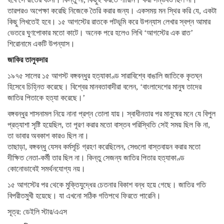
তারপরও অপেক্ষা করেছি নিজেকে তৈরি করার জন্য। একসময় মন স্থির করি যে, একটা
কিছু লিখতেই হবে। ১৫ আগস্টের রাতকে পটভূমি করে উপন্যাস লেখার স্বপ্ন আমার
ভেতরে ঘুণপোকার মতো কাটে। অনেক পরে হলেও লিখি ‘আগস্টের এক রাত’
শিরোনামে একটি উপন্যাস।
জাকির তালুকদার
১৯৭৫ সালের ১৫ আগস্ট বঙ্গবন্ধুর হত্যাকাণ্ড সারাবিশ্বে বাঙালি জাতিকে কৃতঘ্ন
হিসেবে চিহ্নিত করেছে। বিশ্বের মানবতাবাদীরা বলেন, ‘বাংলাদেশের মানুষ তাদের
জাতির পিতাকে হত্যা করেছে।’
বঙ্গবন্ধুর শাসনামল নিয়ে নানা প্রশ্ন তোলা যায়। স্বাধীনতার পর মানুষের মনে যে বিপুল
প্রত্যাশা সৃষ্টি হয়েছিল, তা পূরণ করার মতো বাস্তব পরিস্থিতি সেই সময় ছিল কি না,
তা ভাবার অবকাশ কারও ছিল না।
তাছাড়া, বঙ্গবন্ধু যেসব কর্মসূচি গ্রহণ করেছিলেন, সেগুলো বাস্তবায়ন করার মতো
দীক্ষিত নেতা-কর্মী তার ছিল না। কিন্তু সেজন্য জাতির পিতার হত্যাকাণ্ড
কোনোভাবেই সমর্থনযোগ্য নয়।
১৫ আগস্টের পর থেকে মুক্তিযুদ্ধের চেতনার বিকাশ বন্ধ হয়ে গেছে। জাতির গতি
বিপরীতমুখী হয়েছে। যা এখনো সঠিক গতিপথে ফিরতে পারেনি।
সূত্র: ডেইলি স্টার/এএস