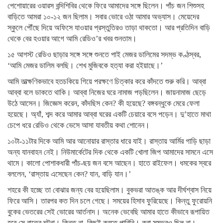
পেশোয়ারের ওয়ারস বন্দিশিবির থেকে ফিরে আমাদের সঙ্গে ছিলেন। পাঁচ জন শিশুসহ
বাড়িতে আমরা ১০-১২ জন ছিলাম। সবার ভোরে ওঠা আমার অভ্যাস। মেয়েদের
স্কুলে পৌঁছে দিয়ে অফিসে যাওয়ার প্রস্তুতিরও তাড়া থাকতো। আর প্রতিদিন বাড়ি
থেকে বের হওয়ার আগে আমি রেডিও’র খবর শুনতাম।
১৫ আগস্ট রেডিও ছাড়ার সঙ্গে সঙ্গে শুনতে পাই মেজর ডালিমের সদম্ভ কণ্ঠস্বর,
‘আমি মেজর ডালিম বলছি। শেখ মুজিবকে হত্যা করা হইয়াছে।’
আমি তাত্ক্ষণিকভাবে হতচকিয়ে গিয়ে পরক্ষণে চিত্কার করে কাঁদতে শুরু করি। আব্বা
আব্বা বলে ডাকতে থাকি। আব্বা নিজের ঘরে নামাজ পড়ছিলেন। জায়নামাজ ছেড়ে
উঠে আসেন। জিজ্ঞেস করেন, কাঁদছিস কেন? কী হয়েছে? বঙ্গবন্ধুকে মেরে ফেলা
হয়েছে। অ্যাঁ, শব্দ করে আমার আব্বা ঘরের একটি চেয়ারে বসে পড়েন। দু’হাতে মাথা
চেপে ধরে রেডিও থেকে ভেসে আসা যাবতীয় কথা শোনেন।
১০টা-১১টার দিকে আমি আর আনোয়ার রাস্তার ধারে যাই। রাস্তায় আর্মির গাড়ি ছাড়া
অন্য যানবাহন নেই। নিউমার্কেটের দিক থেকে একটি খোলা জিপ আমাদের সামনে এসে
থামে। কালো পোশাকধারী পাঁচ-ছয় জন বসে আছেন। হাতে রাইফেল। ধমকের স্বরে
বললেন, ‘রাস্তায় এসেছেন কেন? যান, বাড়ি যান।’
শহরে কী হচ্ছে তা বোঝার জন্য বের হয়েছিলাম। বুকভরা আতঙ্ক আর দীর্ঘশ্বাস নিয়ে
ফিরে আসি। তারপর কত দিন চলে গেছে। সময়ের হিসাব ফুরিয়েছে। কিন্তু ফুরোয়নি
বুকের ভেতরের সেই ভোরের আর্তনাদ। অনেক ভেবেছি আমার হাতে কীভাবে রূপায়িত
হবে সে রাতের ঘটনা। কিন্তু না, কিছুই করতে পারিনি। করা সম্ভবও ছিল না।