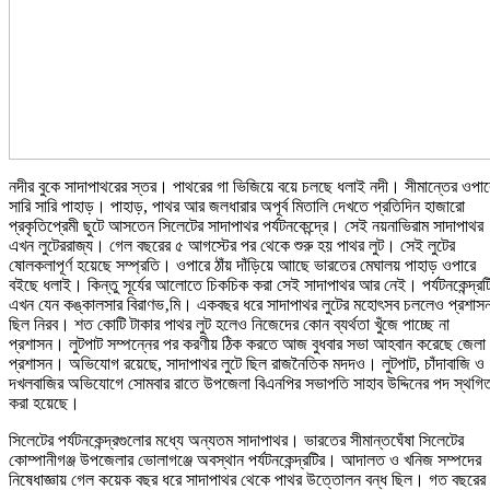
নদীর বুকে সাদাপাথরের স্তর। পাথরের গা ভিজিয়ে বয়ে চলছে ধলাই নদী। সীমান্তের ওপার
সারি সারি পাহাড়। পাহাড়, পাথর আর জলধারার অপূর্ব মিতালি দেখতে প্রতিদিন হাজারো
প্রকৃতিপ্রেমী ছুটে আসতেন সিলেটের সাদাপাথর পর্যটনকেন্দ্রে। সেই নয়নাভিরাম সাদাপাথর
এখন লুটেররাজ্য। গেল বছরের ৫ আগস্টের পর থেকে শুরু হয় পাথর লুট। সেই লুটের
ষোলকলাপূর্ণ হয়েছে সম্প্রতি। ওপারে ঠাঁয় দাঁড়িয়ে আাছে ভারতের মেঘালয় পাহাড় ওপারে
বইছে ধলাই। কিন্তু সূর্যের আলোতে চিকচিক করা সেই সাদাপাথর আর নেই। পর্যটনকেন্দ্রট
এখন যেন কঙ্কালসার বিরাণভ‚মি। একবছর ধরে সাদাপাথর লুটের মহোৎসব চললেও প্রশাস
ছিল নিরব। শত কোটি টাকার পাথর লুট হলেও নিজেদের কোন ব্যর্থতা খুঁজে পাচ্ছে না
প্রশাসন। লুটপাট সম্পন্নের পর করণীয় ঠিক করতে আজ বুধবার সভা আহবান করেছে জেলা
প্রশাসন। অভিযোগ রয়েছে, সাদাপাথর লুটে ছিল রাজনৈতিক মদদও। লুটপাট, চাঁদাবাজি ও
দখলবাজির অভিযোগে সোমবার রাতে উপজেলা বিএনপির সভাপতি সাহাব উদ্দিনের পদ স্থগি
করা হয়েছে।
সিলেটের পর্যটনকেন্দ্রগুলোর মধ্যে অন্যতম সাদাপাথর। ভারতের সীমান্তঘেঁষা সিলেটের
কোম্পানীগঞ্জ উপজেলার ভোলাগঞ্জে অবস্থান পর্যটনকেন্দ্রটির। আদালত ও খনিজ সম্পদের
নিষেধাজ্ঞায় গেল কয়েক বছর ধরে সাদাপাথর থেকে পাথর উত্তোলন বন্ধ ছিল। গত বছরের