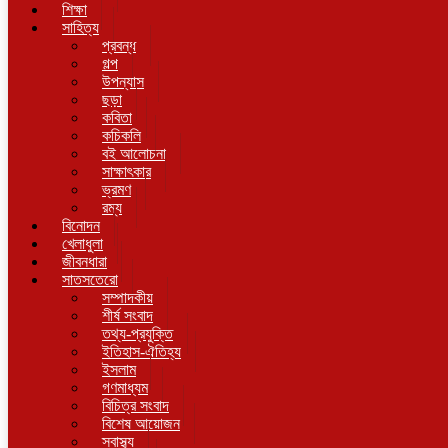
শিক্ষা
সাহিত্য
প্রবন্ধ
গল্প
উপন্যাস
ছড়া
কবিতা
কচিকলি
বই আলোচনা
সাক্ষাৎকার
ভ্রমণ
রম্য
বিনোদন
খেলাধুলা
জীবনধারা
সাতসতেরো
সম্পাদকীয়
শীর্ষ সংবাদ
তথ্য-প্রযুক্তি
ইতিহাস-ঐতিহ্য
ইসলাম
গণমাধ্যম
বিচিত্র সংবাদ
বিশেষ আয়োজন
স্বাস্থ্য