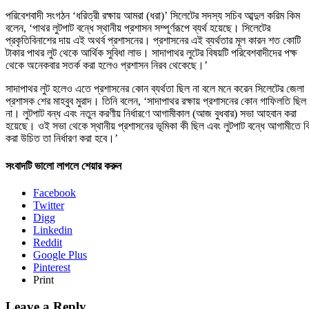
পরিবেশবাদী সংগঠন ‘ধরিত্রী রক্ষায় আমরা (ধরা)’ সিলেটের সদস্য সচিব আব্দুল করিম কিম
বলেন, ‘পাথর লুটপাট বন্ধে স্থানীয় প্রশাসন সম্পূর্ণরূপে ব্যর্থ হয়েছে। সিলেটের
প্রকৃতিবিনাশের দায় এই অথর্ব প্রশাসনের। প্রশাসনের এই ব্যর্থতার মূল কারন শত কোটি
টাকার পাথর লুট থেকে আর্থিক সুবিধা লাভ। সাদাপাথর লুটের বিষয়টি পরিবেশবাদীদের পক্ষ
থেকে অনেকবার সতর্ক করা হলেও প্রশাসন নিরব থেকেছে।’
সাদাপাথর লুট হলেও এতে প্রশাসনের কোন ব্যর্থতা ছিল না বলে মনে করেন সিলেটের জেলা
প্রশাসক শের মাহবুব মুরাদ। তিনি বলেন, ‘সাদাপাথর রক্ষায় প্রশাসনের কোন গাফিলতি ছিল
না। লুটপাট বন্ধ এবং নতুন করণীয় নির্ধারণে আগামীকাল (আজ বুধবার) সভা আহবান করা
হয়েছে। ওই সভা থেকে স্থানীয় প্রশাসনের ভূমিকা কী ছিল এবং লুটপাট বন্ধে আগামীতে ক
করা উচিত তা নির্ধারণ করা হবে।’
সংবাদটি ভালো লাগলে শেয়ার করুন
Facebook
Twitter
Digg
Linkedin
Reddit
Google Plus
Pinterest
Print
Leave a Reply