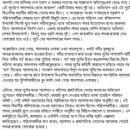
আগস্ট শেখ হাসিনার দেশ ত্যাগ ও সরকার পতনের পর সারাদেশে আইনশৃঙ্খলা ভেঙে পড়ে
এই সুযোগে সাদাপাথর থেকে কয়েকশ’ কোটি টাকার পাথর লুট হয়। অভিযোগ ওঠে এই লুটে
বিএনপির স্থানীয় কতিপয় নেতার মদদ ছিল। এ সংক্রান্ত সংবাদ গণমাধ্যমে প্রকাশ ও
পরিবেশবাদীরা সোচ্চার হলে লুটপাট কিছুটা থামে। এর মধ্যে পরিবেশ এবং খনিজসম্পদ
উপদেষ্টা সিলেট ঘুরে সকল পর্যটনকেন্দ্র থেকে অবৈধভাবে পাথর উত্তোলন বন্ধে ব্যবস্থা
নিতে প্রশাসনকে নির্দেশ দেন। এরপর কয়েকদিন পাথর ভাঙার মেশিন উচ্ছেদে অভিযান
চালায় টাস্কফোর্স। কিন্তু বন্ধ হয়নি পাথর লুট। গেল কয়েকদিন ধরে পাথরখেকোরা ফের
বেপরোয়া হয়ে ওঠে। লুটে নেয় সাদাপাথরের সকল পাথর।
সরেজমিনে দেখা গেছে, সাদাপাথর এলাকা এখন পাথরশূণ্য। ধলাই নদীর বুকজুড়ে
পাথরখেকোদের খাবলে হাওয়ার চিহ্ন। নদীর তলদেশে জমা হওয়া পাথর লুটের পাশাপাশি মাটি
নিচে গভীর গর্ত করেও তারা লুটেছে পাথর। গর্ত আর লুটের চিহ্ন কঙ্কালসার বিরাণভ‚মিতে
পরিণত করেছে সাদাপাথর পর্যটনরকেন্দ্রকে। পাথর লুটের কাহিনী সারাদেশে ছড়িয়ে পড়ার পর
‘হুশ’ ফিরেছে প্রশাসনের। গতকাল সাদাপাথরে বিপুল সংখ্যক পুলিশের অবস্থান দেখা
গেছে। যদিও আগের রাতে উপজেলা বিএনপির সভাপতির পদের বিরুদ্ধে সাংগঠনিক ব্যবস্থা
নেওয়ার পর লুটপাটকারীদের খুব কমই দেখা গেছে সাদাপাথর এলাকায়।
এদিকে, পাথর লুটের জন্য প্রশাসন ও কতিপয় রাজনৈতিক নেতার মদদানের অভিযোগ
তুলেছেন পরিবেশবাদীরা। সিলেটে কোয়ারি খুলে দেওয়ার দাবিতে ডাকা হয়েছিল পরিবহন
ধর্মঘট। সেই ধর্মঘট প্রত্যাহার নিয়ে শ্রমিকদের সাথে প্রশাসনের বৈঠক অনুষ্ঠিত হয়। ওই
সভায় বিভাগীয় কমিশনারের দেওয়া বক্তব্যও নিয়েও নাখোশ ছিলেন পরিবেশবাদীরা। এছাড়া
পাথর কোয়ারি খুলে দেওয়ার দাবিতে নগরীতে অনুষ্টিত হয় মিছিল-সমাবেশ ও মানববন্ধন। এ
কর্মসূচিতে বিএনপি, জামায়াত ও এনসিপি নেতারা অংশ নিয়ে দাবির প্রতি একাত্মতা
জানিয়েছেন। পরিবেশবাদীরা মনে করেন, প্রশাসন ও রাজনৈতিক নেতাদের আস্কারা পেয়েই
পাথরখেকোরা বেপরোয়া হয়েছে।