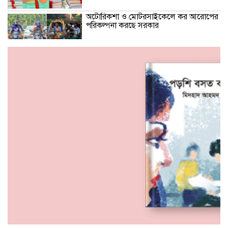
অটোরিকশা ও মোটরসাইকেলে কর আরোপের
পরিকল্পনা করছে সরকার
স্বাধীনতার প্রথম ঘোষক জিয়াউর রহমান,
দ্বিতীয়বার শেখ মুজিবের পক্ষে : স্বরাষ্ট্রমন্ত্রী
‘মা আমাকে জানালা দিয়ে বের করে দেয়,
সাঁতরে উপরে এসে মাকে খুঁজে পাচ্ছি না’
১৭ দিন থেকে নিখোঁজ রয়েছে কলেজ শিক্ষার্থী
অয়ন
পদ্মায় ডুবে যাওয়া বাসের চালকের পরিচয়
জানা গেছে