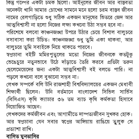
কিন্তু গল্পের একটা চমক ছিলো। আইনুলের জীবন আর বাস্তবতা
অনেকটা খানি আমার চোখের সামনে মনে হলো চরম বাস্তব জীবন
নামের রেলগাড়িতে শুধু সঠিক একজন মানুষের ভিতরে জেদ আর
আত্মবিশ্বাসী না হলো নিজের লক্ষ্য কখনো উঠা সম্ভব হবে না।
পরিশেষে বলবো কাঞ্চনজঙ্ঘা উপরে উঠার চেয়ে বিশাল বালুচরে
বসাবাসা করা উচিত। কাঞ্চনজঙ্ঘা শুধু তুমি একা থাকবা, আর
বালুচরে তুমি সবাইকে নিয়ে থাকতে পারবে।
স্বপ্নডানা বইটি মমিরপুতুলের মতো নিজের জীবনকে কতটুকু
ভেঙেচুরে নতুনভাবে উঠে দাঁড়াতে তৈরি করবে প্রতিটা তরুন
ছেলেমেয়েদের জন্য একটা আত্মবিশ্বাসী বই বলতে পারি। না
পড়লে কখনো বলে বুঝানো সম্ভব না।
লেখক সম্পর্কে বলি উনি রাজশাহী বিশ্ববিদ্যালয়ের একজন মেধাবী
শিক্ষার্থী ছিলেন। উনি বর্তমানে বাংলাদেশ সিভিল সার্ভিস
(বিসিএস) কৃষি ক্যাডার ৩৬ তম ব্যাচ কৃষি কর্মকতা হিসাবে
নিয়োজিত আছেন।
লেখকদের কর্মজীবন এবং আগামীতে দাম্পত্যজীবন সুখকর হোক।
আর স্বপ্নডানা যেন সবার স্বপ্নের আঙ্গিয়ায় রাঙিয়ে তুুলুক সে
প্রত্যাশা রাখি।
বাসিত মুনতাসির