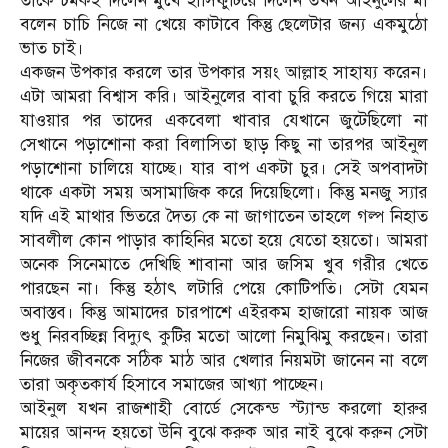
তাকে চমকই দিলেন মুখে হাসিফুটিয়ে দিলেন তখন আইনুলের মা
বলেন চাচি নিজে না খেয়ে কাটাবে কিন্তু ছেলেটার জন্য একমুঠো
ভাত চাই।
একজন উপকার করলে তার উপকার সয়ং আল্লাহ সাহায্য করেন।
এটা আমরা বিশ্বাস করি। আইনুলের বাবা চুরি করতে গিয়ে মারা
যাওয়ার পর তাদের একবেলা খাবার যেখানে জুটেছিলো না
সেখানে পড়াশোনা করা বিলাসিতা ছাড় কিছু না তারপর আইনুল
পড়াশোনা চালিয়ে যাচ্ছে। যার বাপ একটা চুর। সেই অপবাদটা
থাকে একটা সময় অসামাজিক করে দিয়েছিলো। কিন্তু মনজু স্যার
যদি এই মাথার ভিতরে দৈত্য কে না জাগাতেন তাহলে গল্প নিহাত
সাবলীল কোন পাড়ার কাহিনির মতো হয়ে যেতো হয়তো। আমরা
অনেক সিনেমাতে দেখিছি শাবানা আর জসিম খুব গরীর খেতে
পারছেন না। কিন্তু হঠাৎ লটারি পেয়ে কোটিপতি। সেটা যেমন
অবাস্তব। কিন্তু আমাদের চারপাশে এইরকম হাজারো নায়ক আজ
শুধু নিরবচ্ছিন্ন বিদ্যুৎ কুটির মতো আলো নিমুঝিমু করছেন। তারা
নিজের জীবনকে সঠিক মাঠ আর খেলার নিয়মটা জানেন না বলে
তারা অকৃতকার্য হিসাবে সমাজের আখ্যা পাচ্ছেন।
আইনুল যখন রাজশাহী বোর্ডে সেকেন্ড স্ট্যান্ড করলো হারুর
মায়ের আনন্দ হয়তো উনি বুঝে করুক আর নাই বুঝে করুন সেটা