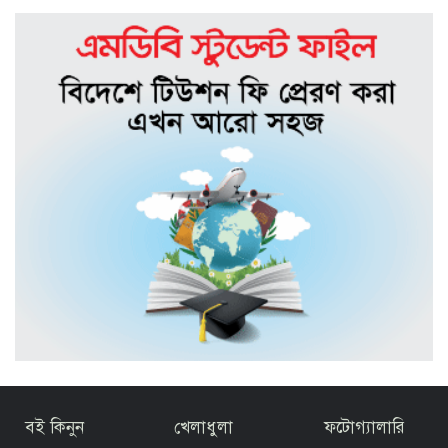
ঈদ আনন্দে ঘুরতে গিয়ে লা*শ হয়ে ফিরলেন
তারা
ছড়াকার তোরাব আল হাবীব-এর শ্বশুরের
ইন্তেকাল
সিলেট মহানগর ছাত্রদলের সভাপতির
আলোচনায় আবুল হোসেন
বই কিনুন
খেলাধুলা
ফটোগ্যালারি