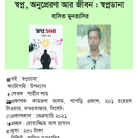
বই : স্বপ্নডানা
ক্যাটাগরি : উপন্যাস
লেখক : শাহীন শাহ
প্রকাশক: কামরুল আলম, পাপড়ি প্রকাশ, ২০১ রংমহল
টাওয়ার, বন্দরবাজার, সিলেট।
প্রকাশকাল : ফেব্রুয়ারি ২০২১
প্রচ্ছদ : মোয়াজ্জিম আল হাসান
মূল্য : ২৫০ টাকা