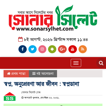
৮ই আগস্ট, ২০২৬ খ্রিস্টাব্দ সকাল ১১:৪৪
Toggle
navigation
প্রথম পাতা
বই আলোচনা
স্বপ্ন, অনুপ্রেরণা আর জীবন : স্বপ্নডানা
সোনার সিলেট ডেস্ক
আপডেট বুধবার, সেপ্টেম্বর ২২, ২০২১,