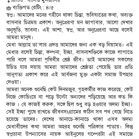
রিভিউ : বাসিত মুনতাসির
ব্যক্তিগত রেটিং : ৪/৫
স্বপ্ন। আমাদের মনের গহীনে থাকা চিন্তা, ভবিষ্যতের কথা, অব্যক্ত
বাসনার চিত্রময় প্রকাশ। অনুপ্রেরণা মন জাগাবার, আলো দেখার
অনুভূতি, ভাবনা। এই আশা, স্বপ্ন, আর অনুপ্রেরণা আছে বলেই
আমরা মানুষ।
মেধা আল্লাহ তা’লার প্রদত্ত আমাদের জন্য এক বড় নিয়ামত। এই
মেধার বলেই চিন্তা, কল্পনা, ইচ্ছা, বাসনাশক্তিকে কাজে লাগাতে
পারি বলে আমরা পৃথিবীর শ্রেষ্ঠ জীব। তাই আমাদের সকলের
উচিত যার দয়ায় আমরা আমাদের শ্রেষ্ঠতা পেয়েছি তার প্রতি
আনুগত্য প্রকাশ করে এই আর্বজনা মুক্ত একটা সমাজ উপহার
দেওয়া।
আমরা অনেক শুনেছি কেউ দিনমজুর, গৃহকর্মীর কাজ করেছে, কেউ
নিজে কোচিংয়ে না পড়ে উল্টো অন্যদের পড়িয়েছে আর কত কি
কাজ । যে কাজই করুক, সঙ্গে ছিল শুধু বড় হওয়ার অদম্য ইচ্ছা।
সেই ইচ্ছা পুষে রাখতে জীবনসংগ্রামের কঠিন সব পথ বেছে নিতে
হয়েছে তাদের। দেশের আনাচে-কানাচে থাকা এসব অদম্য
মেধাবীদের কথা আমরা অহরহ শুনেছি পত্রিকার পাতায়। কিন্তু
স্বপ্নডানা উপন্যাসের নায়ক আইনুলের গল্পেরটা এই সমাজে