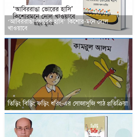
‘আবিররাঙা ভোরের হাসি’ কিশোর-মনে দোল
খাওয়াবে
তিড়িং বিড়িং ফড়িং ধরিং-এর সোজাসুজি পাঠ প্রতিক্রিয়া