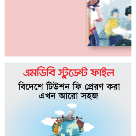
১৭ দিন থেকে নিখোঁজ রয়েছে কলেজ শিক্ষার্থী
অয়ন
পদ্মায় ডুবে যাওয়া বাসের চালকের পরিচয়
জানা গেছে
ঈদ আনন্দে ঘুরতে গিয়ে লা*শ হয়ে ফিরলেন
তারা
ছড়াকার তোরাব আল হাবীব-এর শ্বশুরের
ইন্তেকাল
সিলেট মহানগর ছাত্রদলের সভাপতির
আলোচনায় আবুল হোসেন