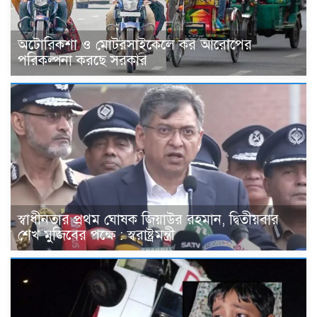
অটোরিকশা ও মোটরসাইকেলে কর আরোপের
পরিকল্পনা করছে সরকার
স্বাধীনতার প্রথম ঘোষক জিয়াউর রহমান, দ্বিতীয়বার
শেখ মুজিবের পক্ষে : স্বরাষ্ট্রমন্ত্রী