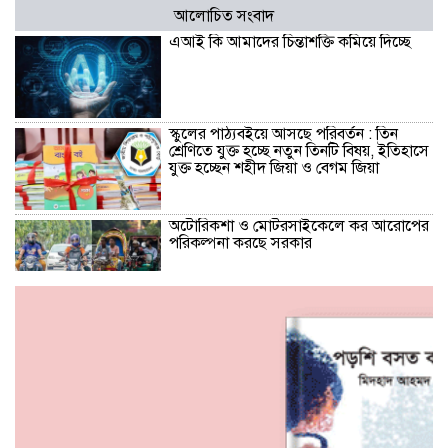
আলোচিত সংবাদ
এআই কি আমাদের চিন্তাশক্তি কমিয়ে দিচ্ছে
স্কুলের পাঠ্যবইয়ে আসছে পরিবর্তন : তিন
শ্রেণিতে যুক্ত হচ্ছে নতুন তিনটি বিষয়, ইতিহাসে
যুক্ত হচ্ছেন শহীদ জিয়া ও বেগম জিয়া
অটোরিকশা ও মোটরসাইকেলে কর আরোপের
পরিকল্পনা করছে সরকার
স্বাধীনতার প্রথম ঘোষক জিয়াউর রহমান,
দ্বিতীয়বার শেখ মুজিবের পক্ষে : স্বরাষ্ট্রমন্ত্রী
‘মা আমাকে জানালা দিয়ে বের করে দেয়,
সাঁতরে উপরে এসে মাকে খুঁজে পাচ্ছি না’