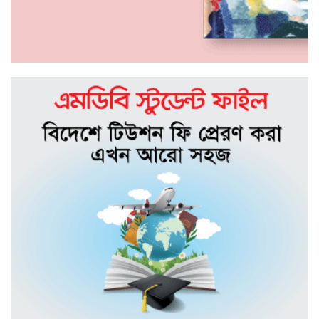
পদ্মায় ডুবে যাওয়া বাসের চালকের পরিচয়
জানা গেছে
ঈদ আনন্দে ঘুরতে গিয়ে লা*শ হয়ে ফিরলেন
তারা
ছড়াকার তোরাব আল হাবীব-এর শ্বশুরের
ইন্তেকাল
সিলেট মহানগর ছাত্রদলের সভাপতির
আলোচনায় আবুল হোসেন