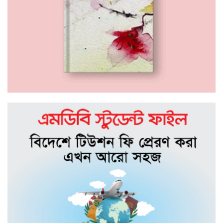
১৭ দিন থেকে নিখোঁজ রয়েছে কলেজ শিক্ষার্থী
অয়ন
পদ্মায় ডুবে যাওয়া বাসের চালকের পরিচয়
জানা গেছে
ঈদ আনন্দে ঘুরতে গিয়ে লা*শ হয়ে ফিরলেন
তারা
ছড়াকার তোরাব আল হাবীব-এর শ্বশুরের
ইন্তেকাল
সিলেট মহানগর ছাত্রদলের সভাপতির
আলোচনায় আবুল হোসেন