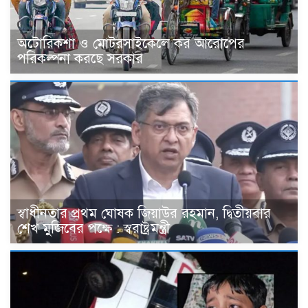
অটোরিকশা ও মোটরসাইকেলে কর আরোপের
পরিকল্পনা করছে সরকার
স্বাধীনতার প্রথম ঘোষক জিয়াউর রহমান, দ্বিতীয়বার
শেখ মুজিবের পক্ষে : স্বরাষ্ট্রমন্ত্রী