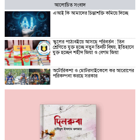
আলোচিত সংবাদ
এআই কি আমাদের চিন্তাশক্তি কমিয়ে দিচ্ছে
স্কুলের পাঠ্যবইয়ে আসছে পরিবর্তন : তিন
শ্রেণিতে যুক্ত হচ্ছে নতুন তিনটি বিষয়, ইতিহাসে
যুক্ত হচ্ছেন শহীদ জিয়া ও বেগম জিয়া
অটোরিকশা ও মোটরসাইকেলে কর আরোপের
পরিকল্পনা করছে সরকার
স্বাধীনতার প্রথম ঘোষক জিয়াউর রহমান,
দ্বিতীয়বার শেখ মুজিবের পক্ষে : স্বরাষ্ট্রমন্ত্রী
‘মা আমাকে জানালা দিয়ে বের করে দেয়,
সাঁতরে উপরে এসে মাকে খুঁজে পাচ্ছি না’